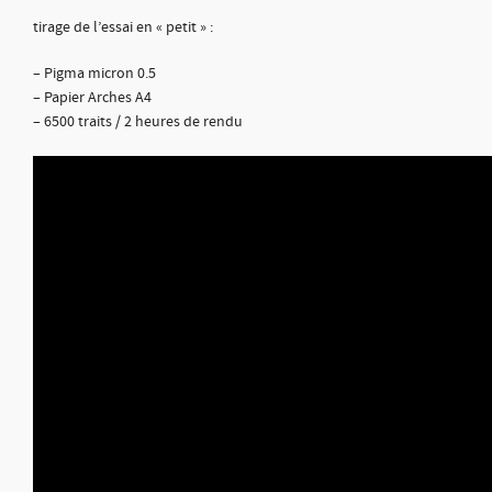
tirage de l’essai en « petit » :
– Pigma micron 0.5
– Papier Arches A4
– 6500 traits / 2 heures de rendu